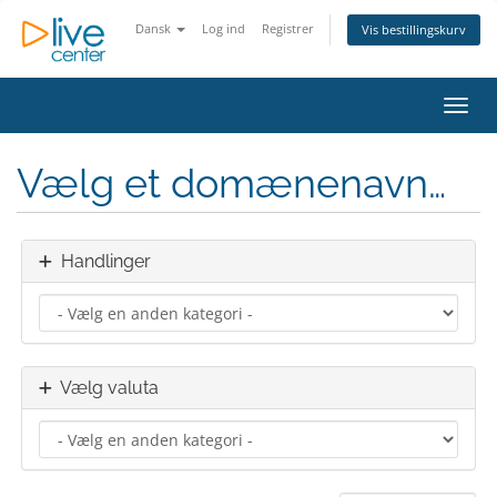
Dansk
Log ind
Registrer
Vis bestillingskurv
Skift
Vælg et domænenavn…
Handlinger
Vælg valuta