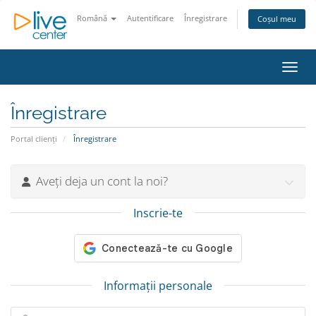
Română
Autentificare
Înregistrare
Coșul meu
Navig
Înregistrare
Portal clienți
Înregistrare
Aveți deja un cont la noi?
Inscrie-te
Informații personale