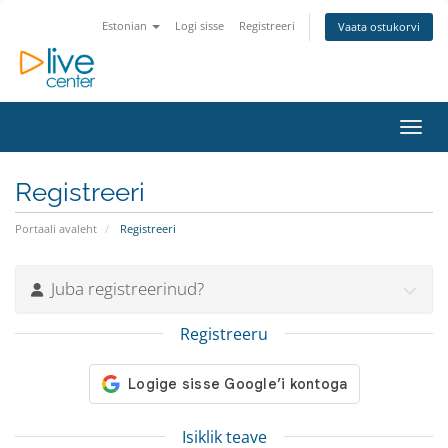
Estonian
Logi sisse
Registreeri
Vaata ostukorvi
Lülit
Registreeri
Portaali avaleht
Registreeri
Juba registreerinud?
Registreeru
Isiklik teave