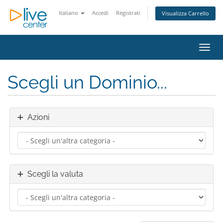
Italiano
Accedi
Registrati
Visualizza Carrello
Attiv
Scegli un Dominio...
Azioni
Scegli la valuta